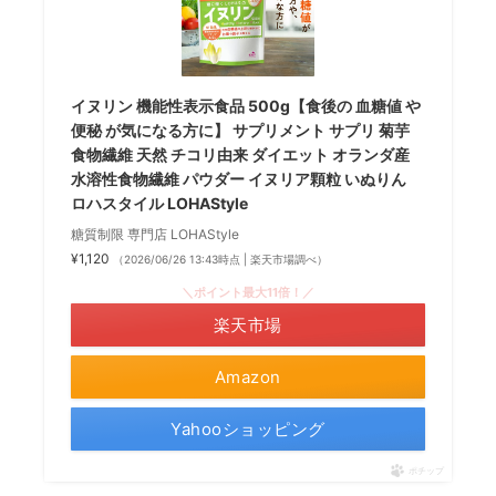
イヌリン 機能性表示食品 500g【食後の 血糖値 や
便秘 が気になる方に】 サプリメント サプリ 菊芋
食物繊維 天然 チコリ由来 ダイエット オランダ産
水溶性食物繊維 パウダー イヌリア顆粒 いぬりん
ロハスタイル LOHAStyle
糖質制限 専門店 LOHAStyle
¥1,120
（2026/06/26 13:43時点 | 楽天市場調べ）
＼ポイント最大11倍！／
楽天市場
Amazon
Yahooショッピング
ポチップ