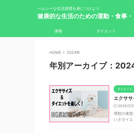
ヘルシーな生活習慣を身につけよう
健康的な生活のための運動・食事・
便秘
ダイエット
HOME
>
2024年
年別アーカイブ：202
ダイエット
エクササ
2024/2/
理想の体型
いざダイエッ